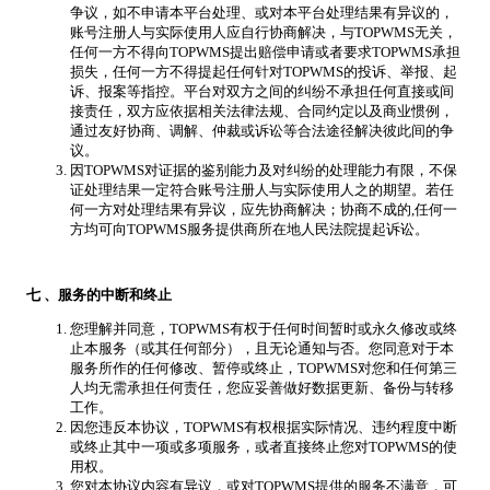
争议，如不申请本平台处理、或对本平台处理结果有异议的，
账号注册人与实际使用人应自行协商解决，与TOPWMS无关，
任何一方不得向TOPWMS提出赔偿申请或者要求TOPWMS承担
损失，任何一方不得提起任何针对TOPWMS的投诉、举报、起
诉、报案等指控。平台对双方之间的纠纷不承担任何直接或间
接责任，双方应依据相关法律法规、合同约定以及商业惯例，
通过友好协商、调解、仲裁或诉讼等合法途径解决彼此间的争
议。
因TOPWMS对证据的鉴别能力及对纠纷的处理能力有限，不保
证处理结果一定符合账号注册人与实际使用人之的期望。若任
何一方对处理结果有异议，应先协商解决；协商不成的,任何一
方均可向TOPWMS服务提供商所在地人民法院提起诉讼。
七
、服务的中断和终止
您理解并同意，TOPWMS有权于任何时间暂时或永久修改或终
止本服务（或其任何部分），且无论通知与否。您同意对于本
服务所作的任何修改、暂停或终止，TOPWMS对您和任何第三
人均无需承担任何责任，您应妥善做好数据更新、备份与转移
工作。
因您违反本协议，TOPWMS有权根据实际情况、违约程度中断
或终止其中一项或多项服务，或者直接终止您对TOPWMS的使
用权。
您对本协议内容有异议，或对TOPWMS提供的服务不满意，可