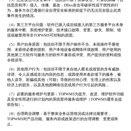
括恶意程序）侵入、传播、篡改，DDos攻击等破坏性或干扰性的行
为，服务方在已遵循行业合理安全标准的前提下仍无法完全阻止此类
事件发生的情况。
（4）第三方平台问题：软件已接入或后续接入的第三方服务平台本身
的服务中断、系统维护更新、技术接口故障、变更、缺失、限制、错
误或被禁用等非TOPWMS可控制的原因。
（5）用户自身原因：包括但不限于用户操作不当、未按操作手册使
用、未获得必要的授权、用户本地设备或网络环境故障、用户使用的
其他第三方软件与服务方的软件不兼容或冲突、用户提供的资料或指
令错误等。
（6）其他用户行为：包括但不限于来自他人匿名或假冒的含有威胁、
诽谤、令人反感或非法内容的信息，或因使用本条款项下的服务，被
他人误导、欺骗或其他（可能）导致的任何心理、生理上的伤害以及
经济上的损失，以及其他因网络信息或用户行为引起的风险，
（7）必要的服务维护与更新：TOPWMS为提升、改进、维护软件功能
及安全性而进行的计划内的系统暂停服务或维护（TOPWMS通常会提
前告知）。
（8）合理商业调整：基于整体业务运营情况或法律法规要求，
TOPWMS对产品功能、服务内容或政策进行的合理调整、变更或终
止。