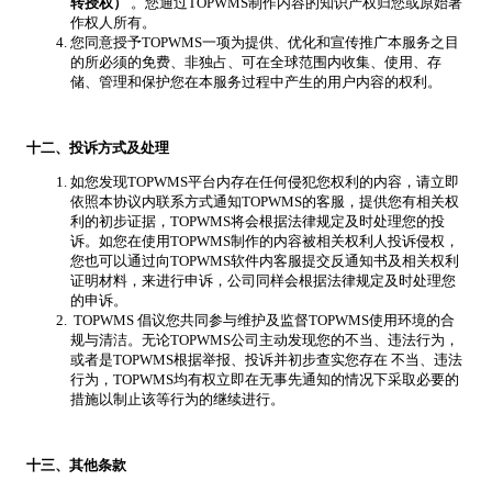
转授权）
。您通过TOPWMS制作内容的知识产权归您或原始著
作权人所有。
您同意授予TOPWMS一项为提供、优化和宣传推广本服务之目
的所必须的免费、非独占、可在全球范围内收集、使用、存
储、管理和保护您在本服务过程中产生的用户内容的权利。
十二、投诉方式及处理
如您发现TOPWMS平台内存在任何侵犯您权利的内容，请立即
依照本协议内联系方式通知TOPWMS的客服，提供您有相关权
利的初步证据，TOPWMS将会根据法律规定及时处理您的投
诉。如您在使用TOPWMS制作的内容被相关权利人投诉侵权，
您也可以通过向TOPWMS软件内客服提交反通知书及相关权利
证明材料，来进行申诉，公司同样会根据法律规定及时处理您
的申诉。
TOPWMS 倡议您共同参与维护及监督TOPWMS使用环境的合
规与清洁。无论TOPWMS公司主动发现您的不当、违法行为，
或者是TOPWMS根据举报、投诉并初步查实您存在 不当、违法
行为，TOPWMS均有权立即在无事先通知的情况下采取必要的
措施以制止该等行为的继续进行。
十三、其他条款