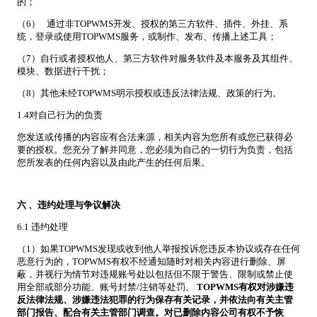
的；
（6） 通过非TOPWMS开发、授权的第三方软件、插件、外挂、系
统，登录或使用TOPWMS服务，或制作、发布、传播上述工具；
（7）自行或者授权他人、第三方软件对服务软件及本服务及其组件、
模块、数据进行干扰；
（8）其他未经TOPWMS明示授权或违反法律法规、政策的行为。
1.4对自己行为的负责
您发送或传播的内容应有合法来源，相关内容为您所有或您已获得必
要的授权。您充分了解并同意，您必须为自己的一切行为负责，包括
您所发表的任何内容以及由此产生的任何后果。
六
、违约处理与争议解决
6.1 违约处理
（1）如果TOPWMS发现或收到他人举报投诉您违反本协议或存在任何
恶意行为的，TOPWMS有权不经通知随时对相关内容进行删除、屏
蔽，并视行为情节对违规账号处以包括但不限于警告、限制或禁止使
用全部或部分功能、账号封禁/注销等处罚。
TOPWMS
有权对涉嫌违
反法律法规、涉嫌违法犯罪的行为保存有关记录，并依法向有关主管
部门报告、配合有关主管部门调查。对已删除内容公司有权不予恢