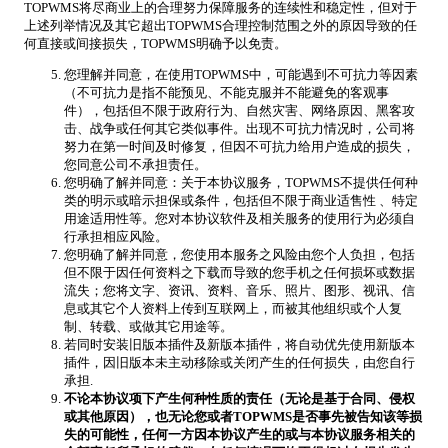
TOPWMS将尽商业上的合理努力保障服务的连续性和稳定性，但对于
上述列举情况及其它超出TOPWMS合理控制范围之外的原因导致的任
何直接或间接损失，TOPWMS明确予以免责。
您理解并同意，在使用TOPWMS中，可能遇到不可抗力等因素
（不可抗力是指不能预见、不能克服并不能避免的客观事
件），包括但不限于政府行为、自然灾害、网络原因、黑客攻
击、战争或任何其它类似事件。出现不可抗力情况时，公司将
努力在第一时间及时修复，但因不可抗力给用户造成的损失，
您同意公司不承担责任。
您明确了解并同意：关于本协议服务，TOPWMS不提供任何种
类的明示或暗示担保或条件，包括但不限于商业适售性 、特定
用途适用性等。您对本协议软件及相关服务的使用行为必须自
行承担相应风险。
您明确了解并同意，您使用本服务之风险由您个人负担，包括
但不限于因任何资料之下载而导致的您手机之任何损坏或数据
流失；您将文字、资讯、资料、音乐、照片、图形、视讯、信
息或其它个人资料上传到互联网上，而被其他组织或个人复
制、转载、或做其它用途等。
若同时安装旧版本插件及新版本插件，将自动优先使用新版本
插件，因旧版本未主动移除或关闭产生的任何损失，由您自行
承担.
不论本协议项下产生何种性质的责任（无论是基于合同、侵权
或其他原因），也无论您或者TOPWMS是否事先被告知该等损
失的可能性，任何一方因本协议产生的或与本协议服务相关的