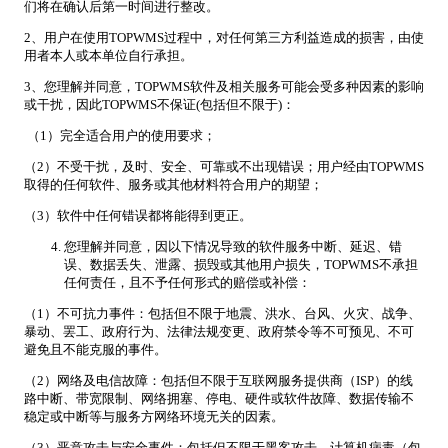
们将在确认后第一时间进行整改。
2、用户在使用TOPWMS过程中，对任何第三方利益造成的损害，由使
用者本人或本单位自行承担。
3、您理解并同意，TOPWMS软件及相关服务可能会受多种因素的影响
或干扰，因此TOPWMS不保证(包括但不限于)：
（1）完全适合用户的使用要求；
（2）不受干扰，及时、安全、可靠或不出现错误；用户经由TOPWMS
取得的任何软件、服务或其他材料符合用户的期望；
（3）软件中任何错误都将能得到更正。
您理解并同意，因以下情况导致的软件服务中断、延迟、错
误、数据丢失、泄露、损毁或其他用户损失，TOPWMS不承担
任何责任，且不予任何形式的赔偿或补偿：
（1）不可抗力事件：包括但不限于地震、洪水、台风、火灾、战争、
暴动、罢工、政府行为、法律法规变更、政府禁令等不可预见、不可
避免且不能克服的事件。
（2）网络及电信故障：包括但不限于互联网服务提供商（ISP）的线
路中断、带宽限制、网络拥塞、停电、硬件或软件故障、数据传输不
稳定或中断等与服务方网络环境无关的因素。
（3）恶意攻击与安全事件：包括但不限于黑客攻击、计算机病毒（包