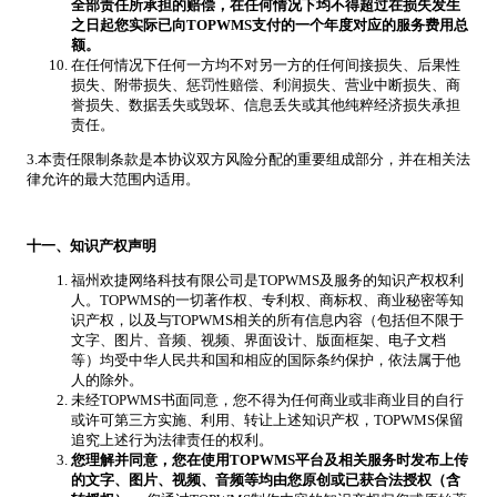
全部责任所承担的赔偿，在任何情况下均不得超过在损失发生
之日起您实际已向TOPWMS支付的一个年度对应的服务费用总
额。
在任何情况下任何一方均不对另一方的任何间接损失、后果性
损失、附带损失、惩罚性赔偿、利润损失、营业中断损失、商
誉损失、数据丢失或毁坏、信息丢失或其他纯粹经济损失承担
责任。
3.本责任限制条款是本协议双方风险分配的重要组成部分，并在相关法
律允许的最大范围内适用。
十一、知识产权声明
福州欢捷网络科技有限公司是TOPWMS及服务的知识产权权利
人。TOPWMS的一切著作权、专利权、商标权、商业秘密等知
识产权，以及与TOPWMS相关的所有信息内容（包括但不限于
文字、图片、音频、视频、界面设计、版面框架、电子文档
等）均受中华人民共和国和相应的国际条约保护，依法属于他
人的除外。
未经TOPWMS书面同意，您不得为任何商业或非商业目的自行
或许可第三方实施、利用、转让上述知识产权，TOPWMS保留
追究上述行为法律责任的权利。
您理解并同意，您在使用TOPWMS平台及相关服务时发布上传
的文字、图片、视频、音频等均由您原创或已获合法授权（含