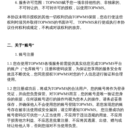
服务许可范围：TOPWMS赋予您一项非排他性的、非独家的、
不可转让的、不可转许可的授权，以使用TOPWMS。
本协议未明示授权的其他一切权利仍由TOPWMS保留，您在行使这些
权利时须另外取得TOPWMS的书面许可。 TOPWMS未行使或执行本协
议任何权利或规定，不构成对该权利的放弃。
二、关于“账号”
账号注册
1.1 您在使用TOPWMS各项服务前需提供真实信息完成TOPWMS平台
的账户（“仓库账号”）注册和密码设置，为保证您享用的服务安全有
效且不断优化，您同意授权TOPWMS对您的个人信息进行验证和合理
使用。
1.2 您注册成功后，将成为TOPWMS的合法用户。您的账号将作为登录
凭证，并由您负责保管。对TOPWMS而言，您的账号是唯一验证您身
份的依据，任何该账号进行的操作均视为您本人的操作。请务必妥善
保存，并确保他人不会使用您的账号登陆TOPWMS。若您发现您的账
号存在被非法使用或安全漏洞，请立即通知TOPWMS。 您注册成功的
账号密码仅可供您一人正当使用，不应用于违法违规的用途、不应用
于损害他方利益、不应恶意批量注册、不应将其透露、出借、赠与或
转让给他人等，否则您须对不当使用负责。