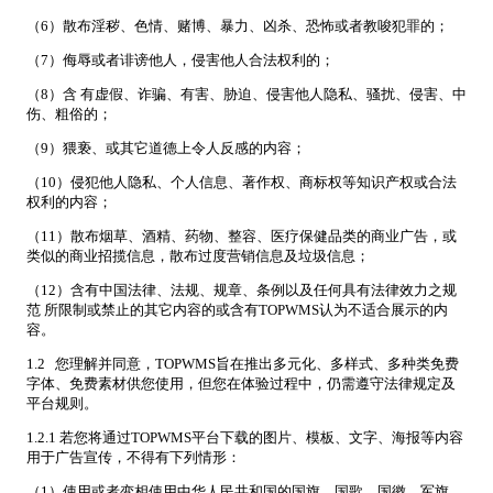
（6）散布淫秽、色情、赌博、暴力、凶杀、恐怖或者教唆犯罪的；
（7）侮辱或者诽谤他人，侵害他人合法权利的；
（8）含 有虚假、诈骗、有害、胁迫、侵害他人隐私、骚扰、侵害、中
伤、粗俗的；
（9）猥亵、或其它道德上令人反感的内容；
（10）侵犯他人隐私、个人信息、著作权、商标权等知识产权或合法
权利的内容；
（11）散布烟草、酒精、药物、整容、医疗保健品类的商业广告，或
类似的商业招揽信息，散布过度营销信息及垃圾信息；
（12）含有中国法律、法规、规章、条例以及任何具有法律效力之规
范 所限制或禁止的其它内容的或含有TOPWMS认为不适合展示的内
容。
1.2 您理解并同意，TOPWMS旨在推出多元化、多样式、多种类免费
字体、免费素材供您使用，但您在体验过程中，仍需遵守法律规定及
平台规则。
1.2.1 若您将通过TOPWMS平台下载的图片、模板、文字、海报等内容
用于广告宣传，不得有下列情形：
（1）使用或者变相使用中华人民共和国的国旗、国歌、国徽，军旗、