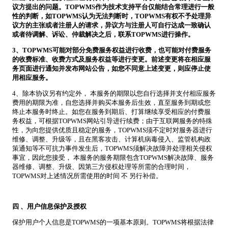
议方提出的问题。TOPWMS作为技术支持平台仅能结合常理进行一般
性的判断，如TOPWMS认为无法判断时，TOPWMS有权不予处理异
议方的主张或者注册人的请求，异议方与注册人可自行达成一致确认
或者待调解、诉讼、仲裁解决之后，联系TOPWMS进行操作。
3
、TOPWMS可能对部分免费服务权益进行收费，也可能对付费服务
的收费标准、收费方式及服务权益等进行变更。前述变更将在相应服
务页面进行通知并发布网站公告，如您不同意上述变更，则应停止使
用相应服务。
4、除本协议另有约定外， 本服务的期限以您自行选择并支付相应服务
费用的期限为准，自您选择并购买本服务后生效，直至服务到期或您
终止本服务时终止。如您在服务到期后、打算继续享受相应的付费服
务权益，可根据TOPWMS网站引导进行续费；由于互联网服务的特殊
性，为向您提供优质且稳定的服务，TOPWMS须不定时对服务器进行
维修、调整、升级等，且在黑客攻击、计算机病毒侵入、监管机构政
策通知等不可抗力事件发生后，TOPWMS须解决故障并处理相关侵权
事宜，因此您接受， 本服务的服务期限包含TOPWMS解决故障、服务
器维修、调整、升级、因第三方侵权处理等所需的合理时间，
TOPWMS对上述情况所需使用的时间 不 另行补偿。
四
、用户信息保护及授权
保护用户个人信息是TOPWMS的一项基本原则。TOPWMS将根据法律