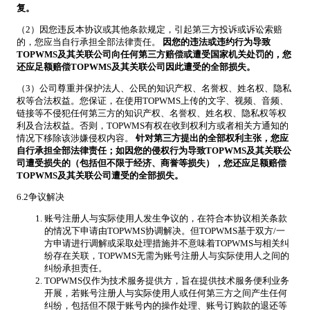
复。
（2）因您违反本协议或其他条款规定，引起第三方投诉或诉讼索赔
的，您应当自行承担全部法律责任。
因您的违法或违约行为导致
TOPWMS及其关联公司向任何第三方赔偿或遭受国家机关处罚的，您
还应足额赔偿TOPWMS及其关联公司因此遭受的全部损失。
（3）公司尊重并保护法人、公民的知识产权、名誉权、姓名权、隐私
权等合法权益。您保证，在使用TOPWMS上传的文字、视频、音频、
链接等不侵犯任何第三方的知识产权、名誉权、姓名权、隐私权等权
利及合法权益。否则，TOPWMS有权在收到权利方或者相关方通知的
情况下移除该涉嫌侵权内容。
针对第三方提出的全部权利主张，您应
自行承担全部法律责任；如因您的侵权行为导致TOPWMS及其关联公
司遭受损失的（包括但不限于经济、商誉等损失），您还应足额赔偿
TOPWMS及其关联公司遭受的全部损失。
6.2争议解决
账号注册人与实际使用人发生争议的，在符合本协议相关条款
的情况下申请由TOPWMS协调解决。但TOPWMS基于双方/一
方申请进行调解或采取处理措施并不意味着TOPWMS与相关纠
纷存在关联，TOPWMS无需为账号注册人与实际使用人之间的
纠纷承担责任。
TOPWMS仅作为技术服务提供方，旨在提供技术服务便利业务
开展，若账号注册人与实际使用人或任何第三方之间产生任何
纠纷，包括但不限于账号内的操作处理、账号订购款的退还等