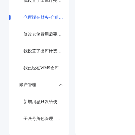
我设置了出库计费的模板；但是提交之后还提示：请先添加该仓库的计费模板
仓库端在财务-仓租明细中，同个批次入库的商品的计费体积和差距很大，导致仓租费收取差距很大
修改仓储费用后要怎么操作重新收取费用之前月份的仓储费
我设置了出库计费的模板；但是提交之后还提示：请先添加该仓库的计费模板，是什么原因？
我已经在WMS仓库端设置了对应客户的新加坡退货费，但其预估金额为0，具体是什么原因？
账户管理
新增消息只发给使用这个仓库的客户，要怎么设置
子账号角色管理--库存查询勾选了导出的按钮 为什么子账号导出数据的时候报错：没有改权限联系主账号开通