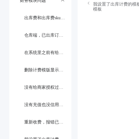
财务模块问题
我设置了出库计费的模
模板
出库费和出库费sku哪个优先
仓库端，已出库订单的重新收费可以收费包材费吗
在系统里之前有给用户开通信用额度1000，目前已经使用500，现在想取消这个授信额度，可以取消吗，取消之后已经使用的金额是怎么计算的呢？
删除计费模版显示：status必填
没有给商家授权过信用额度，商家却可以使用信用额度，并且会出现负信用额度
没有充值也没信用额度，但是可以推送到仓库端，提示 没有对应的计费规则区间，是什么原因
重新收费，报错已重收且费用=0:1 ，按照新的出库计费模板是要收取2.5