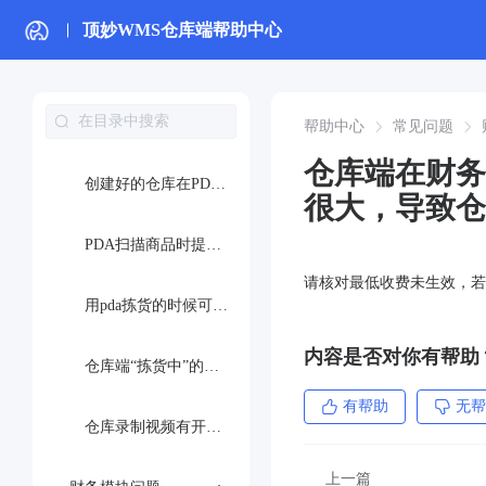
打印面单/拣货单的时候提示：the font Microsoft YaHei can not display，要怎么处理？
顶妙WMS仓库端帮助中心
在打包的时候每次出面单之前都要选择打印机，系统里可以设置默认打印机吗？
订单完成了打包和打印面单，没有自动流转到已出库是什么原因？出库设置没有问题
帮助中心
常见问题
仓库端在财务
创建好的仓库在PDA中没有显示出来无法选择，是什么原因呢？
很大，导致仓
PDA扫描商品时提示‘未找到商品’”的问题
请核对最低收费未生效，若正
用pda拣货的时候可以批量领任务吗
内容是否对你有帮助
仓库端“拣货中”的订单剩余发货时间仅剩6小时，但在筛选条件“剩发时间<1天”下无法搜索到
有帮助
无帮
仓库录制视频有开启视频水印，但录制打包视频一直都没有显示水印，是什么原因导致的？
上一篇