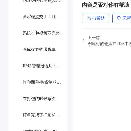
创建好的仓库在pda中没有显示出来无法选择
内容是否对你有帮助
商家端提交手工订单报错:Sender Postcode cannot be empty；但是创建手工订单的时候没有发件人的字段填写 是什么原因
有帮助
无帮
系统打包视频不完整
上一篇
创建好的仓库在PDA
仓库端签收退货单的时候创建退货单报错：goodssku必填
RMA管理报错此：订单没有需要退货的商品
打印面单/拣货单的时候提示：the font Microsoft YaHei can not display，要怎么处理？
在打包的时候每次出面单之前都要选择打印机，系统里可以设置默认打印机吗？
订单完成了打包和打印面单，没有自动流转到已出库是什么原因？出库设置没有问题