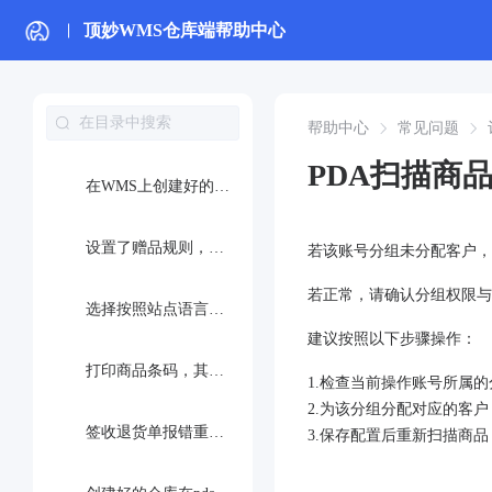
为什么“按单打包”里设置扫描顺序--随机扫描会需要扫描一下快捷码才能打印面单
顶妙WMS仓库端帮助中心
为什么我的订单店铺商品需要2个但是打印的面单只显示一个sku
已打包的订单在交接班完成打包报错：不是已拣货状态
帮助中心
常见问题
PDA扫描商
在WMS上创建好的仓库在pda中没有显示出来无法选择
设置了赠品规则，订单出现后没有添加上赠品
若该账号分组未分配客户，
若正常，请确认分组权限与
选择按照站点语言打印，但是加打的内容还是中文
建议按照以下步骤操作：
打印商品条码，其他信息正常打印，唯独二维码没有显示
1.检查当前操作账号所属
2.为该分组分配对应的客
签收退货单报错重量单位已更改：Weight Unit has changed
3.保存配置后重新扫描商