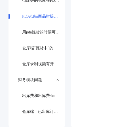
创建好的仓库在PDA中没有显示出来无法选择，是什么原因呢？
PDA扫描商品时提示‘未找到商品’”的问题
用pda拣货的时候可以批量领任务吗
仓库端“拣货中”的订单剩余发货时间仅剩6小时，但在筛选条件“剩发时间<1天”下无法搜索到
仓库录制视频有开启视频水印，但录制打包视频一直都没有显示水印，是什么原因导致的？
财务模块问题
出库费和出库费sku哪个优先
仓库端，已出库订单的重新收费可以收费包材费吗